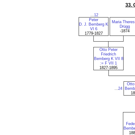
33. 
...
12
Peter
Maria Theres
D. J. Bemberg K
Drügg
VI 6
-1874
1779-1827
Otto Peter
Friedrich
Bemberg K VII 8
:= F VII 1
1827-1895
Otto
...
24
Bembe
18
Fede
Bember
188