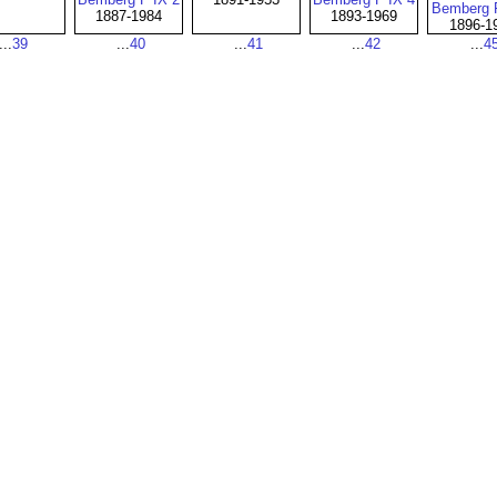
Bemberg F
1887-1984
1893-1969
1896-1
..
39
...
40
...
41
...
42
...
4