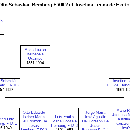
Otto Sebastián Bemberg F VIII 2‎ et Josefina Leona de Elorto
ia
Maria Louisa
Bernabela
Ocampo
1831-1904
 Sebastián
Josefina 
rg F VIII 2
...
0
de Elort
57-1932
1861-19
María R
Otto Eduardo
Jorge María
Josefina 
Isidoro María
Luis Emilio
José Agustín
rico Otto
Faustina
Del Corazón De
Maria Gonzale
Del Corazón De
g, F IX 1
Corazó
Jesús
Bemberg F IX 3
Jesús
5-1949
Jesú
Bemberg F IX 2
1891-1953
Bemberg F IX 4