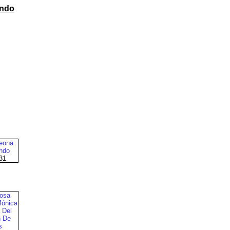
ndo‎
Leona
ondo
31
osa
Mónica
 Del
n De
s