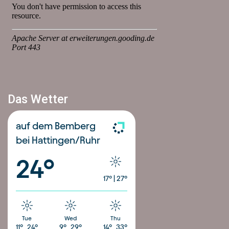
Das Wetter
auf dem Bemberg
bei Hattingen/Ruhr
24°
17°
|
27°
Tue
Wed
Thu
11°
24°
9°
29°
14°
33°