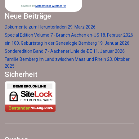
powered by
Meteometics Weather API
Neue Beiträge
Dokumente zum Herunterladen
29. März 2026
Special Edition Volume 7 - Branch Aachen en-US
18. Februar 2026
ein 100. Geburtstag in der Genealogie Bemberg
19. Januar 2026
Sonderedition Band 7 - Aachener Linie de-DE
11. Januar 2026
Familie Bemberg im Land zwischen Maas und Rhein
23. Oktober
2025
Sicherheit