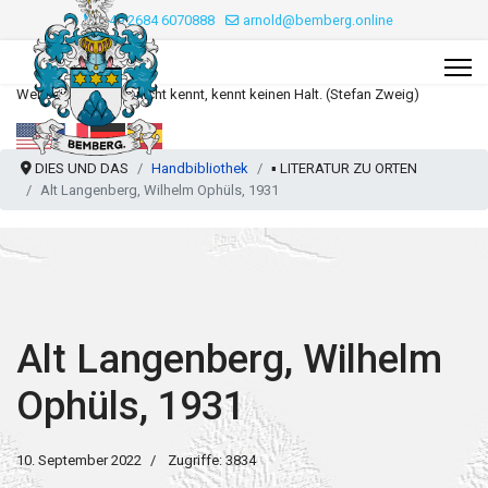
+49 2684 6070888
arnold@bemberg.online
Wer seine Wurzeln nicht kennt, kennt keinen Halt. (Stefan Zweig)
DIES UND DAS
Handbibliothek
▪️ LITERATUR ZU ORTEN
Alt Langenberg, Wilhelm Ophüls, 1931
Alt Langenberg, Wilhelm
Ophüls, 1931
10. September 2022
Zugriffe: 3834