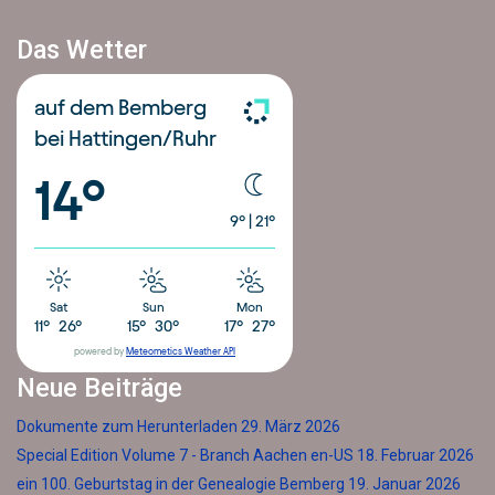
Das Wetter
auf dem Bemberg
bei Hattingen/Ruhr
14°
9°
|
21°
Sat
Sun
Mon
11°
26°
15°
30°
17°
27°
powered by
Meteometics Weather API
Neue Beiträge
Dokumente zum Herunterladen
29. März 2026
Special Edition Volume 7 - Branch Aachen en-US
18. Februar 2026
ein 100. Geburtstag in der Genealogie Bemberg
19. Januar 2026